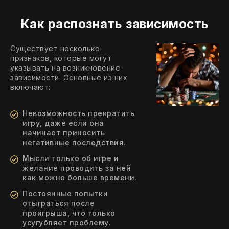
Как распознать зависимость
Существует несколько
признаков, которые могут
указывать на возникновение
зависимости. Основные из них
включают:
Невозможность прекратить
игру, даже если она
начинает приносить
негативные последствия.
Мысли только об игре и
желание проводить за ней
как можно больше времени.
Постоянные попытки
отыграться после
проигрыша, что только
усугубляет проблему.