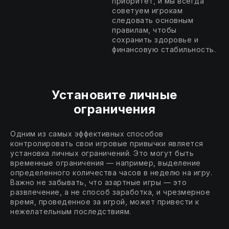
приоритет, и мы всегда
советуем игрокам
следовать основным
правилам, чтобы
сохранить здоровье и
финансовую стабильность.
Установите личные
ограничения
Одним из самых эффективных способов
контролировать свои игровые привычки является
установка личных ограничений. Это могут быть
временные ограничения — например, выделение
определенного количества часов в неделю на игру.
Важно не забывать, что азартные игры — это
развлечение, а не способ заработка, и чрезмерное
время, проведенное за игрой, может привести к
нежелательным последствиям.