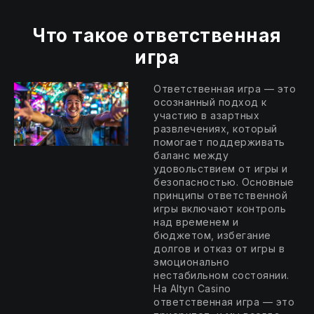
Что такое ответственная
игра
Ответственная игра — это
осознанный подход к
участию в азартных
развлечениях, который
помогает поддерживать
баланс между
удовольствием от игры и
безопасностью. Основные
принципы ответственной
игры включают контроль
над временем и
бюджетом, избегание
долгов и отказ от игры в
эмоционально
нестабильном состоянии.
На Altyn Casino
ответственная игра — это