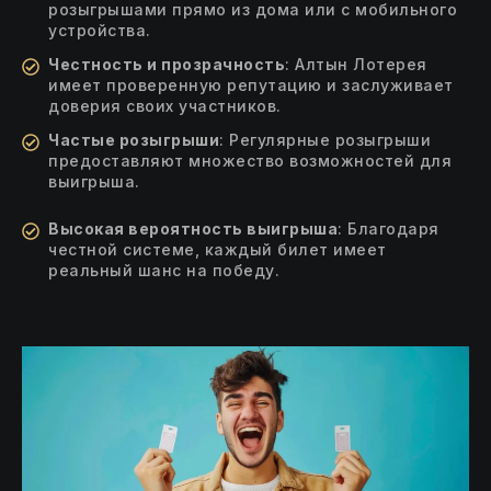
розыгрышами прямо из дома или с мобильного
устройства.
Честность и прозрачность
: Алтын Лотерея
имеет проверенную репутацию и заслуживает
доверия своих участников.
Частые розыгрыши
: Регулярные розыгрыши
предоставляют множество возможностей для
выигрыша.
Высокая вероятность выигрыша
: Благодаря
честной системе, каждый билет имеет
реальный шанс на победу.