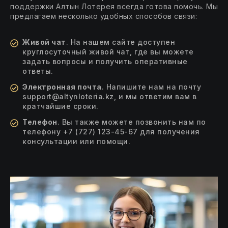
поддержки Алтын Лотерея всегда готова помочь. Мы
предлагаем несколько удобных способов связи:
Живой чат
. На нашем сайте доступен
круглосуточный живой чат, где вы можете
задать вопросы и получить оперативные
ответы.
Электронная почта
. Напишите нам на почту
support@altynloteria.kz
, и мы ответим вам в
кратчайшие сроки.
Телефон
. Вы также можете позвонить нам по
телефону +7 (727) 123-45-67 для получения
консультации или помощи.