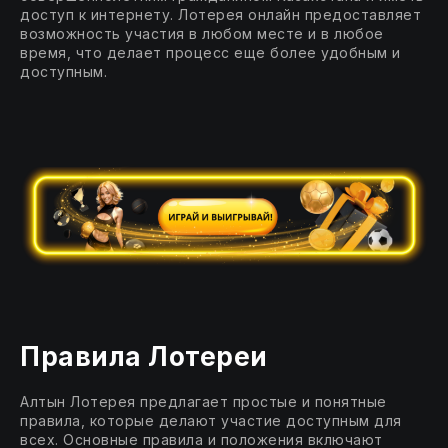
доступ к интернету. Лотерея онлайн предоставляет
возможность участия в любом месте и в любое
время, что делает процесс еще более удобным и
доступным.
Правила Лотереи
Алтын Лотерея предлагает простые и понятные
правила, которые делают участие доступным для
всех. Основные правила и положения включают