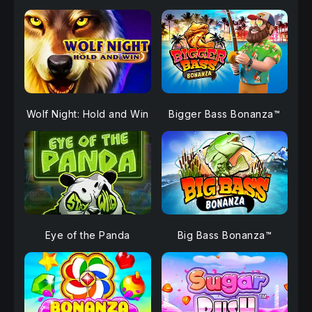
Wolf Night: Hold and Win
Bigger Bass Bonanza™
Eye of the Panda
Big Bass Bonanza™