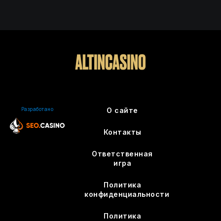
Разработано
О сайте
Контакты
Ответственная
игра
Политика
конфиденциальности
Политика