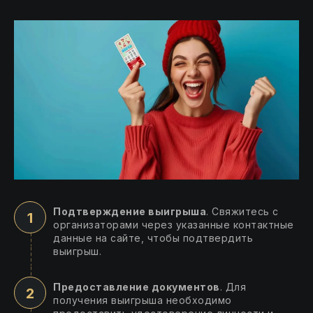
Подтверждение выигрыша
. Свяжитесь с
организаторами через указанные контактные
данные на сайте, чтобы подтвердить
выигрыш.
Предоставление документов
. Для
получения выигрыша необходимо