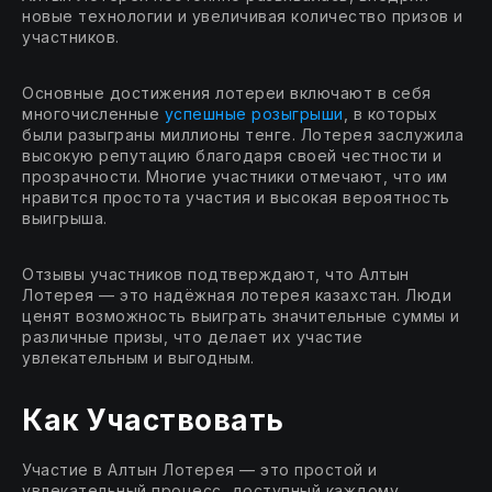
новые технологии и увеличивая количество призов и
участников.
Основные достижения лотереи включают в себя
многочисленные
успешные розыгрыши
, в которых
были разыграны миллионы тенге. Лотерея заслужила
высокую репутацию благодаря своей честности и
прозрачности. Многие участники отмечают, что им
нравится простота участия и высокая вероятность
выигрыша.
Отзывы участников подтверждают, что Алтын
Лотерея — это надёжная лотерея казахстан. Люди
ценят возможность выиграть значительные суммы и
различные призы, что делает их участие
увлекательным и выгодным.
Как Участвовать
Участие в Алтын Лотерея — это простой и
увлекательный процесс, доступный каждому.